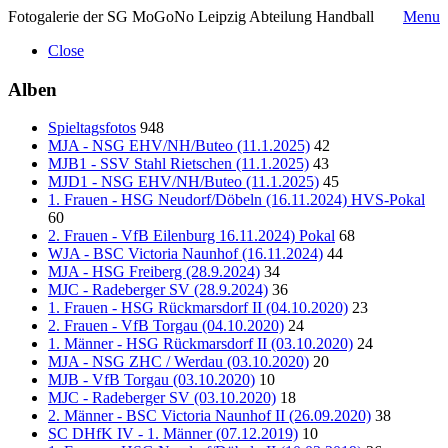
Fotogalerie der SG MoGoNo Leipzig Abteilung Handball
Menu
Close
Alben
Spieltagsfotos
948
MJA - NSG EHV/NH/Buteo (11.1.2025)
42
MJB1 - SSV Stahl Rietschen (11.1.2025)
43
MJD1 - NSG EHV/NH/Buteo (11.1.2025)
45
1. Frauen - HSG Neudorf/Döbeln (16.11.2024) HVS-Pokal
60
2. Frauen - VfB Eilenburg 16.11.2024) Pokal
68
WJA - BSC Victoria Naunhof (16.11.2024)
44
MJA - HSG Freiberg (28.9.2024)
34
MJC - Radeberger SV (28.9.2024)
36
1. Frauen - HSG Rückmarsdorf II (04.10.2020)
23
2. Frauen - VfB Torgau (04.10.2020)
24
1. Männer - HSG Rückmarsdorf II (03.10.2020)
24
MJA - NSG ZHC / Werdau (03.10.2020)
20
MJB - VfB Torgau (03.10.2020)
10
MJC - Radeberger SV (03.10.2020)
18
2. Männer - BSC Victoria Naunhof II (26.09.2020)
38
SC DHfK IV - 1. Männer (07.12.2019)
10