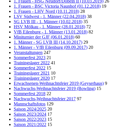
1. Frauen - HSG Neudorf/Döbeln II (10.03.2019)
26
1. Frauen - BSC Victoria Naunhof (01.12.2018)
19
1. Frauen - LHV Nord (10.11.2018)
28
LSV Südwest - 1. Männer (22.04.2018)
38
SG LVB III - 1. Männer (10.02.2018)
35
HSV Mölkau - 1. Männer (28.01.2018)
72
VfB Eilenburg - 1. Männer (13.01.2018)
82
Miniturnier der GJF (06.01.2018)
60
1. Männer - SG LVB III (14.10.2017)
29
1. Männer - VfB Eilenburg (09.09.2017)
20
Veranstaltungen
247
Sommerfest 2023
21
Trainingslager 2022
41
Sommerfest 2022
15
Trainingslager 2021
10
Trainingslager 2020
17
Erwachsenen-Weihnachtsfeier 2019 (Geyserhaus)
9
Nachwuchs-Weihnachtsfeier 2019 (Bowling)
15
Sommerfest 2018
22
Nachwuchs-Weihnachtsfeier 2017
97
Mannschaftsfotos
129
Saison 2024/2025
20
Saison 2023/2024
17
Saison 2022/2023
15
Saison 2021/2022
15